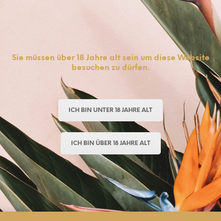
Sie müssen über 18 Jahre alt sein um diese Website
besuchen zu dürfen.
ICH BIN UNTER 18 JAHRE ALT
ICH BIN ÜBER 18 JAHRE ALT