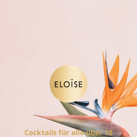
Cocktails für alle über 18